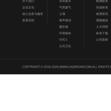
关于我们
水和废水
检测标准
企业文化
气和废气
排放标准
核心业务与服务
土壤
检测资讯
发展历程
噪声振动
视频播放
微生物
人才招聘
环保验收
标准下载
VOCs
公司新闻
公共卫生
COPYRIGHT © 2018-2026,WWW.LNQINGXINCOM,ALL 