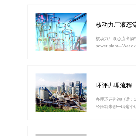
核动力厂液态流
核动力厂液态流出物中14C分析方
power plant—We
法》《中华人民共和
14C的分析方
环评办理流程
办理环评咨询电话：1
经验就来聊一聊这个话
主要分为报告书和报
评审,特指的是环评
污量、环