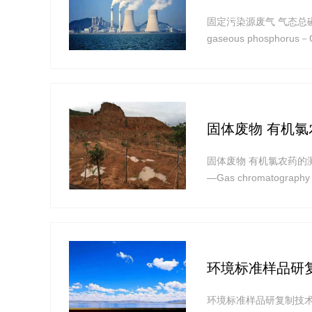
固定污染源废气 气态总磷的测定 喹
gaseous phosphorus－Q
实施) 为了贯彻《中
固体废物 有机氯
固体废物 有机氯农药的测定 气相色谱
—Gas chromatograp
和国环境保护法》和《中
环境标准样品研
环境标准样品研复制技术规范 Techn