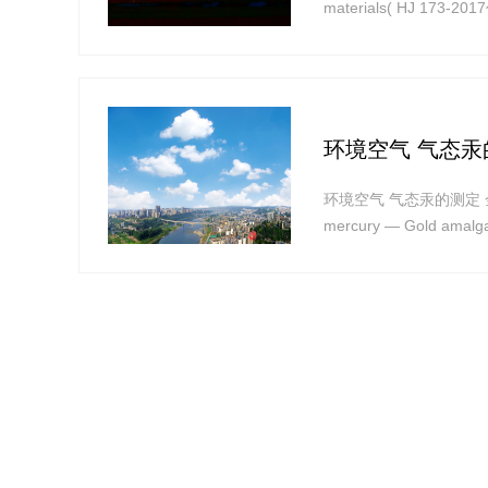
materials( HJ 17
法》,保护环境,保障人
环境空气 气态汞
环境空气 气态汞的测定 金膜富集
mercury — Gold amalgam
spectrophotometry( 