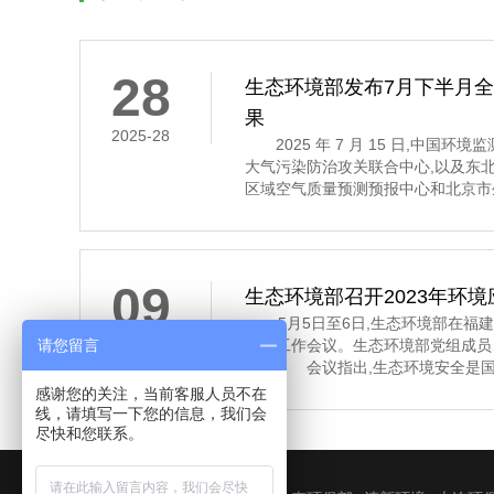
28
生态环境部发布7月下半月
果
2025-28
2025 年 7 月 15 日,中国环
大气污染防治攻关联合中心,以及东
区域空气质量预测预报中心和北京市
7 月 16 日至 31 日的全国空气
示,7 月下半月全国大部分地区空气
其中,京津冀及
09
生态环境部召开2023年环
5月5日至6日,生态环境部在福建省
请您留言
2023-09
管理工作会议。生态环境部党组成员
话。 会议指出,生态环境安全是国
济社会持续健康发展的重要保障。习
感谢您的关注，当前客服人员不在
安全,多次作出重要指示批示,为做
线，请填写一下您的信息，我们会
尽快和您联系。
环境应急管理体系和能力现代化指明
近年来,全国环