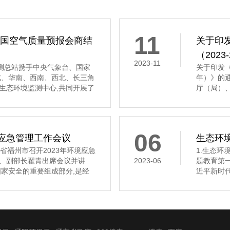
11
全国空气质量预报会商结
关于印
（202
2023-11
境监测总站携手中央气象台、国家
关于印发《
北、华南、西南、西北、长三角
年）》的
生态环境监测中心,共同开展了
厅（局）
质量预报会商工作。 会商结果显
科学研究
质量将以优良至轻度污染为主。
物重大工程
真组织实
06
境应急管理工作会议
生态环境
福州市召开2023年环境应急
1.生态
、副部长翟青出席会议并讲
2023-06
题教育第
家安全的重要组成部分,是经
近平新时
近平总书记高度重视生态环境
态环境部党
好环境应急管理工作、加快推进
读 2.
了根本方向,提供了强大动力。
主义思想主
组举行学