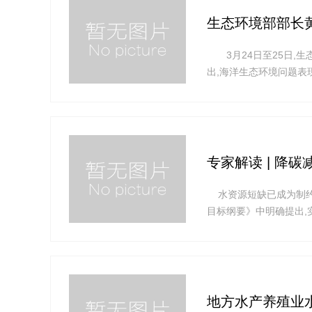
生态环境部部长
3月24日至25日,生
出,海洋生态环境问题表
测溯源,厘清责任,协同
台阶,建设“水清滩净、
专家解读 | 降
水资源短缺已成为制约我
目标纲要》中明确提出,
央、国务院关于污水资源
资源化利用的指导意见》
地方水产养殖业