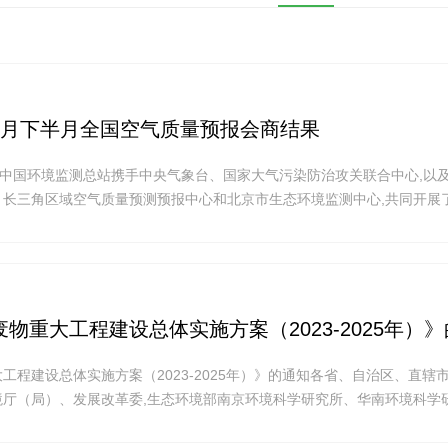
7月下半月全国空气质量预报会商结果
5 日,中国环境监测总站携手中央气象台、国家大气污染防治攻关联合中心,以
长三角区域空气质量预测预报中心和北京市生态环境监测中心,共同开展了 
国空气质量预报会商工作。 会商结果显示,7 月下半月全国大部分地区空气质
中,京津冀及
物重大工程建设总体实施方案（2023-2025年）
工程建设总体实施方案（2023-2025年）》的通知各省、自治区、直辖
境厅（局）、发展改革委,生态环境部南京环境科学研究所、华南环境科学
理技术中心： 现将《危险废物重大工程建设总体实施方案（2023-20
真组织实施。 生态环境部发展改革委 2023年5月8日