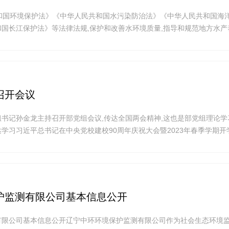
国环境保护法》《中华人民共和国水污染防治法》《中华人民共和国海
国长江保护法》等法律法规,保护和改善水环境质量,指导和规范地方水产
修订工作,促进水产养殖业绿色发展,制订本标准。本标准规定了制订地方
标准的基本原则、技术路线、主要技术内容的确定等要求。本标准的附录A
召开会议
党组书记孙金龙主持召开部党组会议,传达全国两会精神,这也是部党组理论学
学习习近平总书记在中央党校建校90周年庆祝大会暨2023年春季学期开
近平总书记关于深入开展学雷锋活动的重要指示。生态环境部部长黄润秋
国两会是在全面贯彻落实党的二十大精神开局之年召开的一次盛会。会议的
愿
护监测有限公司基本信息公开
有限公司基本信息公开辽宁中环环境保护监测有限公司作为社会生态环境