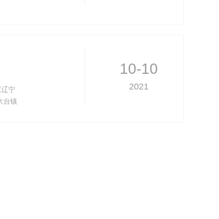
10-10
2021
《辽宁
大台镇
系人：
真实姓