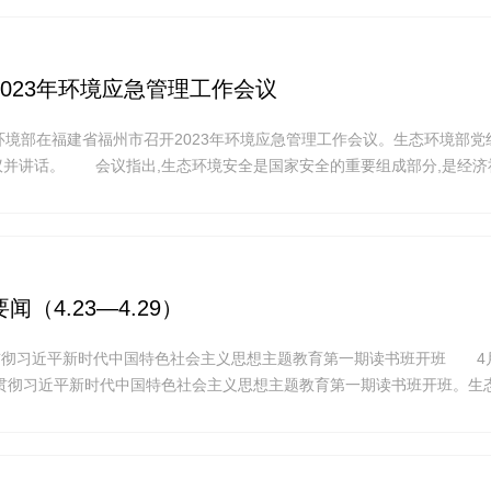
023年环境应急管理工作会议
境部在福建省福州市召开2023年环境应急管理工作会议。生态环境部党
议并讲话。 会议指出,生态环境安全是国家安全的重要组成部分,是经济
习近平总书记高度重视生态环境安全,多次作出重要指示批示,为做好环境
急管理体系和能力现代化指明了根本方向,提供了强大动力。近年来,全国
（4.23—4.29）
贯彻习近平新时代中国特色社会主义思想主题教育第一期读书班开班 4月
习贯彻习近平新时代中国特色社会主义思想主题教育第一期读书班开班。生
班式并讲话。>>>更多内容,点击阅读 2.生态环境部党组举行学习贯
义思想主题教育第一期读书班 4月24日至26日,生态环境部党组举行