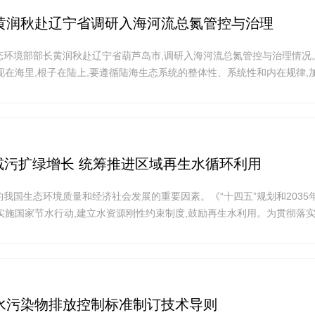
黄润秋赴辽宁省调研入海河流总氮管控与治理
态环境部部长黄润秋赴辽宁省葫芦岛市,调研入海河流总氮管控与治理情况
现在海里,根子在陆上,要遵循陆海生态系统的整体性、系统性和内在规律,
推进入海河流总氮等污染治理和近岸海域水质改善,推动海洋生态环境保护
鱼鸥翔集、人海和谐”的美丽海湾。 近年
碳减污扩绿增长 统筹推进区域再生水循环利用
国生态环境质量和经济社会发展的重要因素。《“十四五”规划和2035
实施国家节水行动,建立水资源刚性约束制度,鼓励再生水利用。为贯彻落
化利用的决策部署,2021年1月,发展改革委会同九部门联合印发《关于推
,提出实施区域再生水循环利用等重点工程,要求选择缺水地区积极开展
水污染物排放控制标准制订技术导则