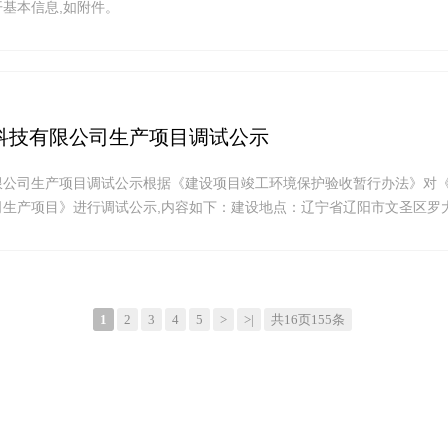
基本信息,如附件。
科技有限公司生产项目调试公示
限公司生产项目调试公示根据《建设项目竣工环境保护验收暂行办法》对
司生产项目》进行调试公示,内容如下：建设地点：辽宁省辽阳市文圣区罗
新建材科技有限公司调试时间：2021年10月21日-2022年1月20日联
4977527公示时间,对上述公示内容如有异议,请以书面形式反馈,个人须署
1
2
3
4
5
>
>|
共16页155条