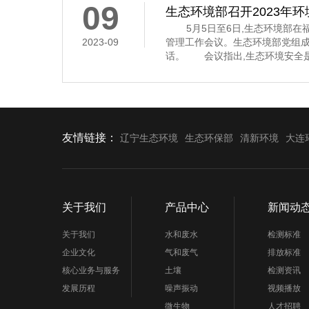
09
生态环境部召开2023年
5月5日至6日,生态环境部在福
2023-09
管理工作会议。生态环境部党组
话。 会议指出,生态环境安全是
济社会持续健康发展的重要保障
安全,多次作出重要指示批示,为
环境应急管理体系和能力现代化指
近年来,全国环
友情链接：
辽宁生态环境
生态环保部
清新环境
大连
关于我们
产品中心
新闻动
关于我们
水和废水
检测标准
企业文化
气和废气
排放标准
核心业务与服务
土壤
检测资讯
发展历程
噪声振动
视频播放
微生物
人才招聘