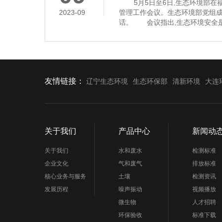
5月5日至6日,生态环境部在福
2023-09
管理工作会议。生态环境部党组
话。 会议指出,生态环境安全是
济社会持续健康发展的重要保障
安全,多次作出重要指示批示,为
环境应急管理体系和能力现代化指
近年来,全国环
友情链接：
辽宁生态环境
生态环保部
清新环境
大连
关于我们
产品中心
新闻动
关于我们
水和废水
检测标准
企业文化
气和废气
排放标准
核心业务与服务
土壤
检测资讯
发展历程
噪声振动
视频播放
微生物
人才招聘
环保验收
标准下载